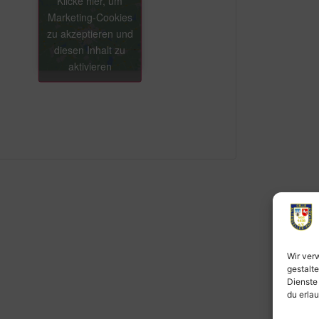
Klicke hier, um
Marketing-Cookies
zu akzeptieren und
diesen Inhalt zu
aktivieren
Wir ver
gestalte
Dienste
du erlau