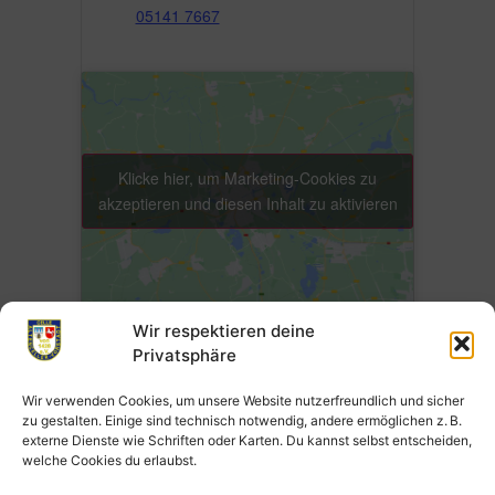
05141 7667
Klicke hier, um Marketing-Cookies zu
akzeptieren und diesen Inhalt zu aktivieren
Wir respektieren deine
Privatsphäre
Wir verwenden Cookies, um unsere Website nutzerfreundlich und sicher
Zum Kalender hinzufügen
zu gestalten. Einige sind technisch notwendig, andere ermöglichen z. B.
externe Dienste wie Schriften oder Karten. Du kannst selbst entscheiden,
welche Cookies du erlaubst.