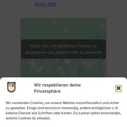
05141 7667
Klicke hier, um Marketing-Cookies zu
akzeptieren und diesen Inhalt zu aktivieren
Wir respektieren deine
Privatsphäre
Wir verwenden Cookies, um unsere Website nutzerfreundlich und sicher
Zum Kalender hinzufügen
zu gestalten. Einige sind technisch notwendig, andere ermöglichen z. B.
externe Dienste wie Schriften oder Karten. Du kannst selbst entscheiden,
welche Cookies du erlaubst.