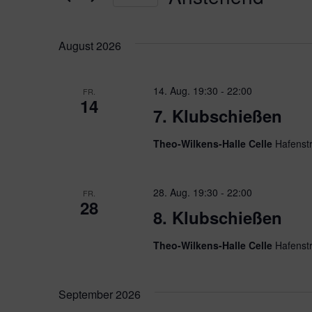
Ansichten,
Datum
wählen.
Navigation
August 2026
14. Aug. 19:30
-
22:00
FR.
14
7. Klubschießen
Theo-Wilkens-Halle Celle
Hafenst
28. Aug. 19:30
-
22:00
FR.
28
8. Klubschießen
Theo-Wilkens-Halle Celle
Hafenst
September 2026