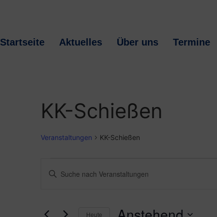
Zum
Inhalt
springen
Startseite
Aktuelles
Über uns
Termine
KK-Schießen
Veranstaltungen
KK-Schießen
Veranstaltungen
Veranstaltungen
Bitte
Schlüsselwort
Suche
eingeben.
Suche
nach
und
Veranstaltungen
Anstehend
Schlüsselwort.
Heute