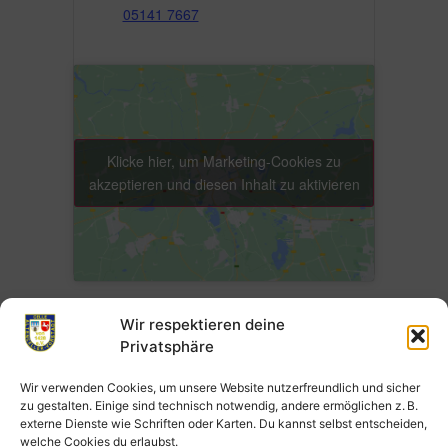
05141 7667
Klicke hier, um Marketing-Cookies zu
akzeptieren und diesen Inhalt zu aktivieren
Wir respektieren deine
Privatsphäre
Zum Kalender hinzufügen
Wir verwenden Cookies, um unsere Website nutzerfreundlich und sicher
zu gestalten. Einige sind technisch notwendig, andere ermöglichen z. B.
externe Dienste wie Schriften oder Karten. Du kannst selbst entscheiden,
welche Cookies du erlaubst.