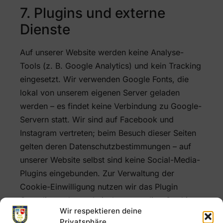
7. Plugins und externe
Dienste
Auf unserer Website werden keine Analyse-
Tools (z. B. Google Analytics) und kein Tracking
eingesetzt. Wir verwenden Google Fonts, die
lokal von unserem eigenen Server geladen
werden – es findet keine Verbindung zu Google-
Servern statt. Wir sind auf Facebook und
Instagram vertreten; beim Besuch dieser Seiten
gelten deren Datenschutzbestimmungen – auf
unserer Website selbst sind keine Social-Media-
Plugins eingebunden. Zur Verwaltung der
Cookie-Einwilligung nutzen wir das Plugin
Complianz, das technisch notwendige Cookies
Wir respektieren deine
setzt.
Privatsphäre